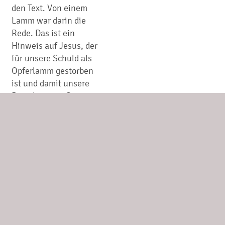
den Text. Von einem
Lamm war darin die
Rede. Das ist ein
Hinweis auf Jesus, der
für unsere Schuld als
Opferlamm gestorben
ist und damit unsere
Beziehung zu Gott
wieder gut werden
kann, erklärte der
Beifahrer. Und wenn die
gut wird, dann wird
auch unser Leben gut.
Nach einiger Zeit ließ
der Minister den Wagen
stoppen und sich
taufen. Von Jesus
hören und schwärmen