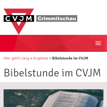
Togg
navi
Hier geht's lang
»
Angebote
»
Bibelstunde im CVJM
Bibelstunde im CVJM