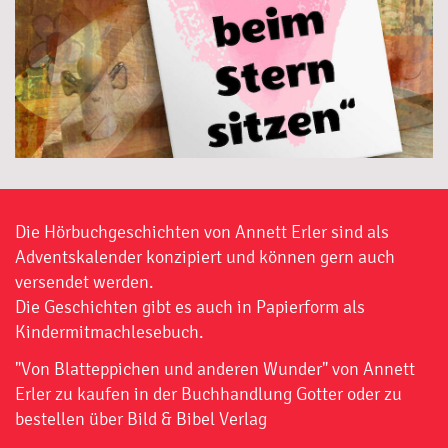
Die Hörbuchgeschichten von Annett Erler sind als
Adventskalender konzipiert und können gern auch
versendet werden.
Die Geschichten gibt es auch in Papierform als
Kindermitmachlesebuch.
"Von Blatteppichen und anderen Wunder" von Annett
Erler zu kaufen in der
Buchhandlung Gotter
oder zu
bestellen über
Bild & Bibel Verlag