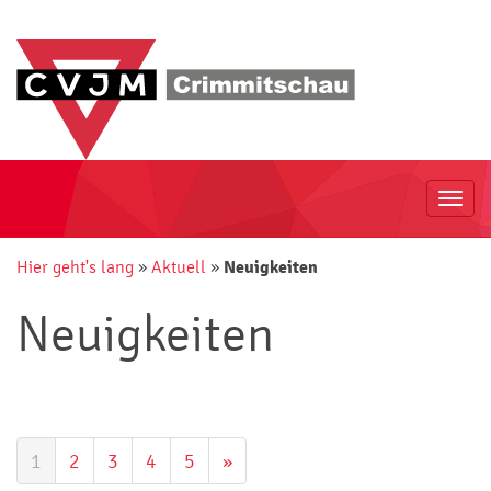
Togg
navi
Hier geht's lang
»
Aktuell
»
Neuigkeiten
Neuigkeiten
1
2
3
4
5
»