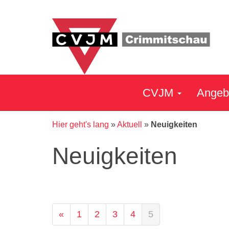
CVJM
Angeb
Hier geht's lang
»
Aktuell
»
Neuigkeiten
Neuigkeiten
«
1
2
3
4
5