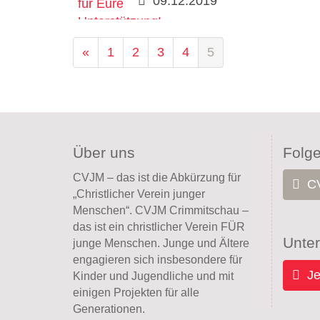
09.12.2019
«
1
2
3
4
5
Über uns
Folg
CVJM – das ist die Abkürzung für
CV
„Christlicher Verein junger
Menschen“. CVJM Crimmitschau –
das ist ein christlicher Verein FÜR
Unter
junge Menschen. Junge und Ältere
engagieren sich insbesondere für
Je
Kinder und Jugendliche und mit
einigen Projekten für alle
Generationen.