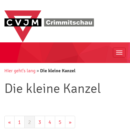
Togg
navi
Hier geht's lang
»
Die kleine Kanzel
Die kleine Kanzel
«
1
2
3
4
5
»